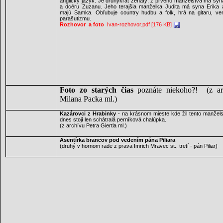
anglický jazyk. Je druhýkrát ženatý, z prvého manželstva má syn
a dcéru Zuzanu. Jeho terajšia manželka Judita má syna Erika 
majú Samka. Obľubuje country hudbu a folk, hrá na gitaru, ve
parašutizmu.
Rozhovor a foto
Ivan-rozhovor.pdf [176 KB]
Foto zo starých čias
poznáte niekoho?!
(z a
Milana Packa ml.)
Kazárovci z Hrabinky
- na krásnom mieste kde žil tento manžels
dnes stojí len schátralá perníková chalúpka.
(z archívu Petra Giertla ml.)
Asentírka brancov pod vedením pána Piliara
(druhý v hornom rade z prava Imrich Mravec st., tretí - pán Piliar)