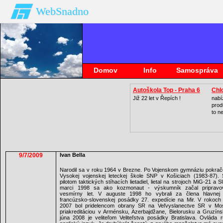
WebSnadno
Domov
Info
Samospráva
Autoškola Top - Praha 6
Chl
Již 22 let v Řepích !
nabí
prod
to n
9/7/2009
Ivan Bella
Narodil sa v roku 1964 v Brezne. Po Vojenskom gymnáziu pokrač
Vysokej vojenskej leteckej škole SNP v Košiciach (1983-87). 
pilotom taktických stíhacích lietadiel, lietal na strojoch MiG-21 a 
marci 1998 sa ako kozmonaut - výskumník začal pripravo
vesmírny let. V auguste 1998 ho vybrali za člena hlavnej
francúzsko-slovenskej posádky 27. expedície na Mir. V rokoch
2007 bol pridelencom obrany SR na Veľvyslanectve SR v Mo
priakreditáciou v Arménsku, Azerbajdžane, Bielorusku a Gruzín
júna 2008 je veliteľom Veliteľstva posádky Bratislava. Ovláda 